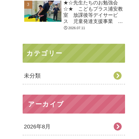
★☆先生たちのお勉強会
療育 放デイ 児発
☆★ こどもプラス浦安教
ADHD 自閉症
室 放課後等デイサービ
ス 児童発達支援事業 無
料送迎 江戸川区 葛西
2026.07.11
浦安市 発達障がい 運動
療育 放デイ 児発
ADHD 自閉症
カテゴリー
未分類
アーカイブ
2026年8月