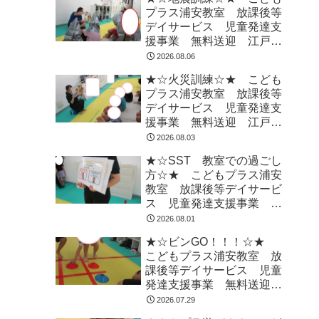
プラス浦安教室 放課後等
デイサービス 児童発達支
援事業 無料送迎 江戸川
区 葛西 浦安市 発達障
2026.08.06
がい 運動療育 放デイ
★☆火災訓練☆★ こども
児発 ADHD 自閉症
プラス浦安教室 放課後等
デイサービス 児童発達支
援事業 無料送迎 江戸川
区 葛西 浦安市 発達障
2026.08.03
がい 運動療育 放デイ
★☆SST 教室での過ごし
児発 ADHD 自閉症
方☆★ こどもプラス浦安
教室 放課後等デイサービ
ス 児童発達支援事業 無
料送迎 江戸川区 葛西
2026.08.01
浦安市 発達障がい 運動
★☆ビンGO！！！☆★
療育 放デイ 児発
こどもプラス浦安教室 放
ADHD 自閉症
課後等デイサービス 児童
発達支援事業 無料送迎
江戸川区 葛西 浦安市
2026.07.29
発達障がい 運動療育 放