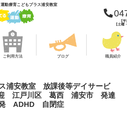
 運動療育こどもプラス浦安教室
04
【平日
【土曜・
ご利用方法
ブログ
職員紹介
ス浦安教室 放課後等デイサービ
迎 江戸川区 葛西 浦安市 発達
発 ADHD 自閉症