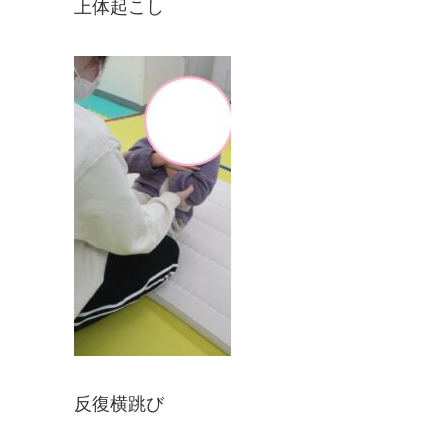
上体起こし
反復横跳び