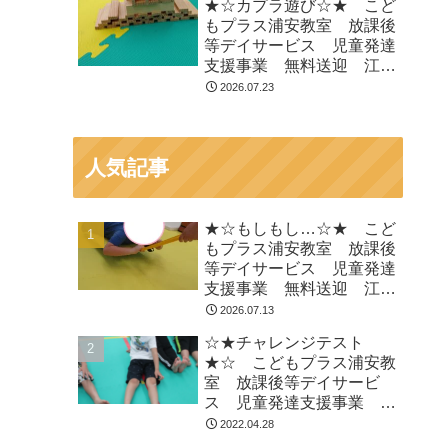
★☆カプラ遊び☆★ こど
デイ 児発 ADHD 自閉
もプラス浦安教室 放課後
症
等デイサービス 児童発達
支援事業 無料送迎 江戸
川区 葛西 浦安市 発達
2026.07.23
障がい 運動療育 放デ
イ 児発 ADHD 自閉症
人気記事
★☆もしもし…☆★ こど
もプラス浦安教室 放課後
等デイサービス 児童発達
支援事業 無料送迎 江戸
川区 葛西 浦安市 発達
2026.07.13
障がい 運動療育 放デ
☆★チャレンジテスト
イ 児発 ADHD 自閉症
★☆ こどもプラス浦安教
室 放課後等デイサービ
ス 児童発達支援事業 無
料送迎 江戸川区 葛西
2022.04.28
浦安市 発達障がい 運動