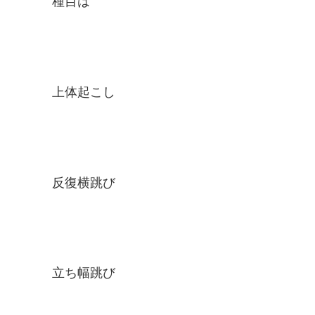
種目は
上体起こし
反復横跳び
立ち幅跳び