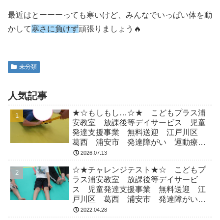
最近はとーーーっても寒いけど、みんなでいっぱい体を動
かして
寒さに負けず
頑張りましょう🔥
未分類
人気記事
★☆もしもし…☆★ こどもプラス浦
安教室 放課後等デイサービス 児童
発達支援事業 無料送迎 江戸川区
葛西 浦安市 発達障がい 運動療
育 放デイ 児発 ADHD 自閉症
2026.07.13
☆★チャレンジテスト★☆ こどもプ
ラス浦安教室 放課後等デイサービ
ス 児童発達支援事業 無料送迎 江
戸川区 葛西 浦安市 発達障がい
運動療育 放デイ 児発 ADHD 自
2022.04.28
閉症