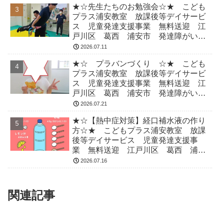
★☆先生たちのお勉強会☆★ こども
プラス浦安教室 放課後等デイサービ
ス 児童発達支援事業 無料送迎 江
戸川区 葛西 浦安市 発達障がい
運動療育 放デイ 児発 ADHD 自
2026.07.11
閉症
★☆ プラバンづくり ☆★ こども
プラス浦安教室 放課後等デイサービ
ス 児童発達支援事業 無料送迎 江
戸川区 葛西 浦安市 発達障がい
運動療育 放デイ 児発 ADHD 自
2026.07.21
閉症
★☆【熱中症対策】経口補水液の作り
方☆★ こどもプラス浦安教室 放課
後等デイサービス 児童発達支援事
業 無料送迎 江戸川区 葛西 浦安
市 発達障がい 運動療育 放デイ
2026.07.16
児発 ADHD 自閉症
関連記事