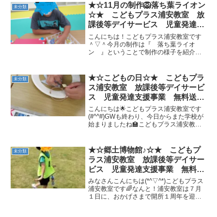
★☆11月の制作🦁落ち葉ライオン
未分類
☆★ こどもプラス浦安教室 放
課後等デイサービス 児童発達支
援事業 無料送迎 江戸川区 葛
こんにちは！こどもプラス浦安教室です
西 浦安市 発達障がい 運動療
＾▽＾今月の制作は『 落ち葉ライオ
ン 』ということで制作の様子を紹介し
育 放デイ 児発 ADHD 自閉
ていきます(*^^*)①好きな落ち葉を選んで
症
〇の周りに貼る🍂 浦安教室では経年
劣化を考慮して落ち葉に見立てたいろい
★☆こどもの日☆★ こどもプラ
未分類
ろな柄の葉っぱの折...
ス浦安教室 放課後等デイサービ
ス 児童発達支援事業 無料送
迎 江戸川区 葛西 浦安市 発
こんにちは🌟こどもプラス浦安教室です
達障がい 運動療育 放デイ 児
(#^^#)GWも終わり、今日からまた学校が
始まりましたね🏫こどもプラス浦安教室
発 ADHD 自閉症
ではGW中様々なイベントをさせていただ
きました🎵今日は５月５日こどもの日に
おこなった鯉のぼり制作の様子をご紹介
★☆郷土博物館♪☆★ こどもプ
未分類
します😊鯉のぼ...
ラス浦安教室 放課後等デイサー
ビス 児童発達支援事業 無料送
迎 江戸川区 葛西 浦安市 発
みなさんこんにちは(*^▽^*)こどもプラス
達障がい 運動療育 放デイ 児
浦安教室です🌈なんと！浦安教室は７月
１日に、おかげさまで開所１周年を迎え
発 ADHD 自閉症
ることができました🎊引き続き、子ども
たちにわくわくの運動療育を届けていけ