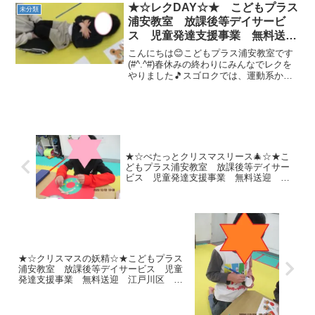
たらと思います(*^▽^*)さて、今回ご紹介
★☆レクDAY☆★ こどもプラス
未分類
するのは...
浦安教室 放課後等デイサービ
ス 児童発達支援事業 無料送
迎 江戸川区 葛西 浦安市 発
こんにちは😊こどもプラス浦安教室です
達障がい 運動療育 放デイ 児
(#^.^#)春休みの終わりにみんなでレクを
やりました🎵スゴロクでは、運動系から
発 ADHD 自閉症
面白い系までいろいろな内容が書かれた
カードがありました✨ 新聞紙じゃんけん
もやりました✊新聞紙が徐々に小さくなっ
ていく中、落...
★☆ぺたっとクリスマスリース🎄☆★こ
どもプラス浦安教室 放課後等デイサー
ビス 児童発達支援事業 無料送迎 江
戸川区 葛西 浦安市 発達障がい 運
動療育 放デイ 児発 ADHD 自閉症
★☆クリスマスの妖精☆★こどもプラス
浦安教室 放課後等デイサービス 児童
発達支援事業 無料送迎 江戸川区 葛
西 浦安市 発達障がい 運動療育 放
デイ 児発 ADHD 自閉症