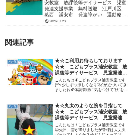
安教室 放課後等デイサービス 児童
発達支援事業 無料送迎 江戸川区
葛西 浦安市 発達障がい 運動療
育 放デイ 児発 ADHD 自閉症
2026.07.23
関連記事
★☆ご利用お待ちしております
未分類
☆★ こどもプラス浦安教室 放
課後等デイサービス 児童発達支
援事業 無料送迎 江戸川区 葛
こんにちは☀こどもプラス浦安教室です
西 浦安市 発達障がい 運動療
(^^♪少しずつ涼しくなり“秋”が近づいてき
ましたね🍂体調管理に気をつけて“秋”を楽
育 放デイ 児発 ADHD 自閉
しんでいきましょう(*^^*)そんな中、本日
症
は皆様にお知らせです！！！10月17日
（火）10月24日（火） に空きが...
★☆丸太のような腕を目指して
未分類
☆★ こどもプラス浦安教室 放
課後等デイサービス 児童発達支
援事業 無料送迎 江戸川区 葛
こんにちは！こどもプラス浦安教室です
西 浦安市 発達障がい 運動療
😊先日、雪が降りましたが皆様は大丈夫
だったでしょうか？子どもにとっては嬉