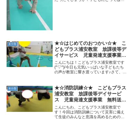
育 放デイ 児発 ADHD 自閉
しいイベントですが、大人にとっては結
症
構大変なイベントだったりしますよね
(^▽^;)本日は、雪かきが出来るくらいの
丸太腕をめざした運動...
★☆はじめてのおつかい☆★ こ
未分類
どもプラス浦安教室 放課後等デ
イサービス 児童発達支援事業
無料送迎 江戸川区 葛西 浦安
こんにちは！こどもプラス浦安教室です
市 発達障がい 運動療育 放デ
(^▽^)/今日も元気いっぱいな子どもたち
の声が教室に響き渡っています♪さて、今
イ 児発 ADHD 自閉症
日の運動は先生からの“クイズおつかい”♬
スタートラインに立つと、先生からのお
題が！例）「紫色をした、細長い野菜を
★☆消防訓練☆★ こどもプラス
未分類
収穫してきて...
浦安教室 放課後等デイサービ
ス 児童発達支援事業 無料送
迎 江戸川区 葛西 浦安市 発
こんにちわ、こどもプラス浦安教室で
達障がい 運動療育 放デイ 児
す！今回は消防訓練について災害に備え
て生徒のみんなと意識を高めるためのプ
発 ADHD 自閉症
ログラムを行いました！！！みんな姿勢
を低く上手に取り組むことができまし
た！ではまた(^^)/