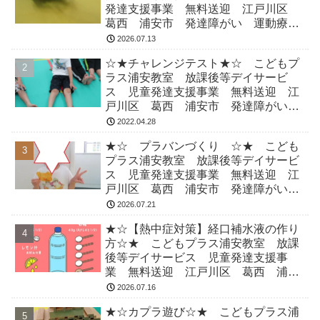
発達支援事業 無料送迎 江戸川区
葛西 浦安市 発達障がい 運動療
育 放デイ 児発 ADHD 自閉症
2026.07.13
☆★チャレンジテスト★☆ こどもプ
ラス浦安教室 放課後等デイサービ
ス 児童発達支援事業 無料送迎 江
戸川区 葛西 浦安市 発達障がい
運動療育 放デイ 児発 ADHD 自
2022.04.28
閉症
★☆ プラバンづくり ☆★ こども
プラス浦安教室 放課後等デイサービ
ス 児童発達支援事業 無料送迎 江
戸川区 葛西 浦安市 発達障がい
運動療育 放デイ 児発 ADHD 自
2026.07.21
閉症
★☆【熱中症対策】経口補水液の作り
方☆★ こどもプラス浦安教室 放課
後等デイサービス 児童発達支援事
業 無料送迎 江戸川区 葛西 浦安
市 発達障がい 運動療育 放デイ
2026.07.16
児発 ADHD 自閉症
★☆カプラ遊び☆★ こどもプラス浦