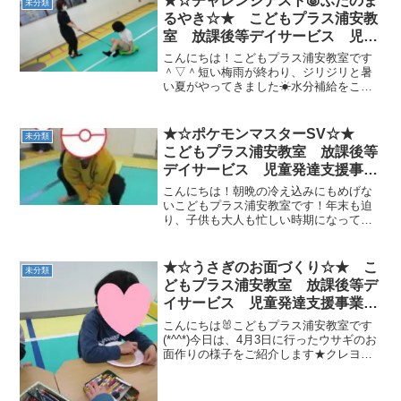
★☆チャレンジテスト🐷ぶたのま
未分類
るやき☆★ こどもプラス浦安教
室 放課後等デイサービス 児童
発達支援事業 無料送迎 江戸川
こんにちは！こどもプラス浦安教室です
区 葛西 浦安市 発達障がい
＾▽＾短い梅雨が終わり、ジリジリと暑
い夏がやってきました☀水分補給をこれ
運動療育 放デイ 児発
までより多めにして熱中症対策をしっか
ADHD 自閉症
りしましょう！教室では前回ご紹介した
スクーターが大人気で毎日引っ張りだこ
★☆ポケモンマスターSV☆★
未分類
です🐙 お友達を引っ張っ...
こどもプラス浦安教室 放課後等
デイサービス 児童発達支援事
業 無料送迎 江戸川区 葛西
こんにちは！朝晩の冷え込みにもめげな
浦安市 発達障がい 運動療育
いこどもプラス浦安教室です！年末も迫
り、子供も大人も忙しい時期になってき
放デイ 児発 ADHD 自閉症
ましたね(;^_^A アセアセ・・・本日は〇
〇先生がハマっているポケモンSVの世界
観で行った運動をご紹介いたします！！
★☆うさぎのお面づくり☆★ こ
未分類
ちなみにSVと...
どもプラス浦安教室 放課後等デ
イサービス 児童発達支援事業
無料送迎 江戸川区 葛西 浦安
こんにちは🐰こどもプラス浦安教室です
市 発達障がい 運動療育 放デ
(*^^*)今日は、4月3日に行ったウサギのお
面作りの様子をご紹介します★クレヨン
イ 児発 ADHD 自閉症
でお面に色塗り．．．お顔を描いて完成
(≧▽≦)可愛いうさぎさんがたくさんです
ね💕先生のお話を聞いているときもみん