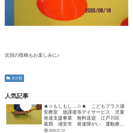
次回の投稿もお楽しみに♪
未分類
人気記事
★☆もしもし…☆★ こどもプラス浦
安教室 放課後等デイサービス 児童
発達支援事業 無料送迎 江戸川区
葛西 浦安市 発達障がい 運動療
育 放デイ 児発 ADHD 自閉症
2026.07.13