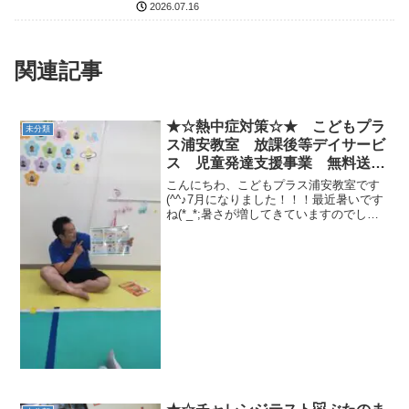
市 発達障がい 運動療育 放デイ
2026.07.16
児発 ADHD 自閉症
関連記事
★☆熱中症対策☆★ こどもプラ
未分類
ス浦安教室 放課後等デイサービ
ス 児童発達支援事業 無料送
迎 江戸川区 葛西 浦安市 発
こんにちわ、こどもプラス浦安教室です
達障がい 運動療育 放デイ 児
(^^♪7月になりました！！！最近暑いです
ね(*_*;暑さが増してきていますのでしっ
発 ADHD 自閉症
かり水分補給をして熱中症対策をしてい
きましょう😎🌞✨こどもプラス浦安教室
では熱中症対策をわかりやすく絵本と紙
芝居でお伝え...