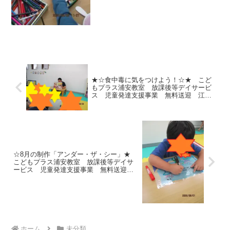
なうさぎさ...
★☆食中毒に気をつけよう！☆★ こど
もプラス浦安教室 放課後等デイサービ
ス 児童発達支援事業 無料送迎 江戸
川区 葛西 浦安市 発達障がい 運動
療育 放デイ 児発 ADHD 自閉症
☆8月の制作「アンダー・ザ・シー」★
こどもプラス浦安教室 放課後等デイサ
ービス 児童発達支援事業 無料送迎
江戸川区 葛西 浦安市 発達障がい
運動療育 放デイ 児発 ADHD 自閉症
ホーム
未分類