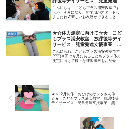
課後等デイサービス 児童発達支
援事業 無料送迎 江戸川区 葛
こんにちは！こどもプラス浦安教室です
西 浦安市 発達障がい 運動療
('◇')ゞ４月になり、新学期がスタートし
ましたね💕新しいお友達ができることで
育 放デイ 児発 ADHD 自閉
しょう！！わくわく・どきどきな１日１
症
日を過ごしましょう😊先日のスプリング
フェスで、オリジナルフリスビーを作り
★☆体力測定に向けて☆★ こど
未分類
ました☆彡材料は、...
もプラス浦安教室 放課後等デイ
サービス 児童発達支援事業 無
料送迎 江戸川区 葛西 浦安
こんにちわ、こどもプラス浦安教室です
市 発達障がい 運動療育 放デ
(*'▽')今回は今月にあるこどもプラス体力
測定に向けて様々な練習風景をお見せし
イ 児発 ADHD 自閉症
たいと思います。種目は上体起こし反復
横跳び立ち幅跳び大縄チャレンジで
す！！！運動プログラムの前に筋トレサ
イコロで腹筋を行った...
★☆12月制作・おひげのサンタさん🎅
☆★ こどもプラス浦安教室 放課後等
デイサービス 児童発達支援事業 無料
送迎 江戸川区 葛西 浦安市 発達障
がい 運動療育 放デイ 児発 ADHD
自閉症