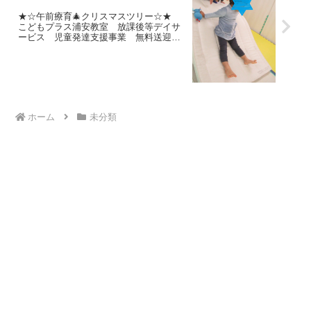
★☆午前療育🎄クリスマスツリー☆★
こどもプラス浦安教室 放課後等デイサ
ービス 児童発達支援事業 無料送迎
江戸川区 葛西 浦安市 発達障がい
運動療育 放デイ 児発 ADHD 自閉症
ホーム
未分類