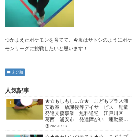
つかまえたポケモンを育てて、今度はサトシのようにポケ
モンリーグに挑戦したいと思います！
未分類
人気記事
★☆もしもし…☆★ こどもプラス浦
安教室 放課後等デイサービス 児童
発達支援事業 無料送迎 江戸川区
葛西 浦安市 発達障がい 運動療
育 放デイ 児発 ADHD 自閉症
2026.07.13
☆★チャレンジテスト★☆ こどもプ