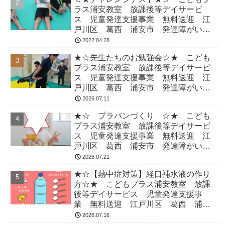
ラス浦安教室 放課後等デイサービ
ス 児童発達支援事業 無料送迎 江
戸川区 葛西 浦安市 発達障がい
運動療育 放デイ 児発 ADHD 自
2022.04.28
閉症
★☆先生たちのお勉強会☆★ こども
プラス浦安教室 放課後等デイサービ
ス 児童発達支援事業 無料送迎 江
戸川区 葛西 浦安市 発達障がい
運動療育 放デイ 児発 ADHD 自
2026.07.11
閉症
★☆ プラバンづくり ☆★ こども
プラス浦安教室 放課後等デイサービ
ス 児童発達支援事業 無料送迎 江
戸川区 葛西 浦安市 発達障がい
運動療育 放デイ 児発 ADHD 自
2026.07.21
閉症
★☆【熱中症対策】経口補水液の作り
方☆★ こどもプラス浦安教室 放課
後等デイサービス 児童発達支援事
業 無料送迎 江戸川区 葛西 浦安
市 発達障がい 運動療育 放デイ
2026.07.16
児発 ADHD 自閉症