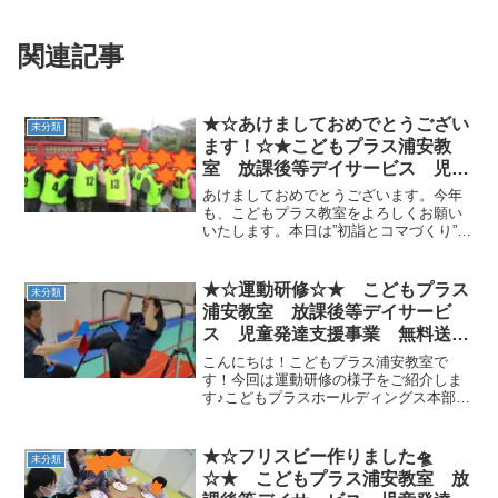
関連記事
★☆あけましておめでとうござい
未分類
ます！☆★こどもプラス浦安教
室 放課後等デイサービス 児童
発達支援事業 無料送迎 江戸川
あけましておめでとうございます。今年
区 葛西 浦安市 発達障がい
も、こどもプラス教室をよろしくお願い
いたします。本日は”初詣とコマづくり”を
運動療育 放デイ 児発
ご覧いただきたいと思います。それでは
ADHD 自閉症
ご覧くださいヾ(•ω•`)o～ 神社で記念撮
影 ～～ コマづくりの風景 ～ ～
★☆運動研修☆★ こどもプラス
未分類
コマ完成！ ...
浦安教室 放課後等デイサービ
ス 児童発達支援事業 無料送
迎 江戸川区 葛西 浦安市 発
こんにちは！こどもプラス浦安教室で
達障がい 運動療育 放デイ 児
す！今回は運動研修の様子をご紹介しま
す♪こどもプラスホールディングス本部の
発 ADHD 自閉症
方に来所いただき他教室と合同で運動遊
びのバリエーションや運動時の補助の仕
方などを教えていただきました！こちら
★☆フリスビー作りました🛸
未分類
はとび箱！！マークを置く...
☆★ こどもプラス浦安教室 放