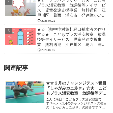
★☆ プラバンづくり ☆★ こども
プラス浦安教室 放課後等デイサービ
ス 児童発達支援事業 無料送迎 江
戸川区 葛西 浦安市 発達障がい
運動療育 放デイ 児発 ADHD 自
2026.07.21
閉症
★☆【熱中症対策】経口補水液の作り
方☆★ こどもプラス浦安教室 放課
後等デイサービス 児童発達支援事
業 無料送迎 江戸川区 葛西 浦安
市 発達障がい 運動療育 放デイ
2026.07.16
児発 ADHD 自閉症
関連記事
★☆２月のチャレンジテスト種目
未分類
『しゃがみカニ歩き』☆★ こど
もプラス浦安教室 放課後等デイ
サービス 児童発達支援事業 無
こんにちは！こどもプラス浦安教室で
料送迎 江戸川区 葛西 浦安
すヾ(•ω•`)o2月のチャレンジテストの種目
の「しゃがみカニ歩き」の紹介ですヾ
市 発達障がい 運動療育 放デ
(^▽^*)))～ 療育中の様子 ～この「しゃ