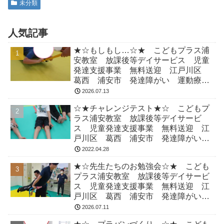
未分類
人気記事
★☆もしもし…☆★ こどもプラス浦
安教室 放課後等デイサービス 児童
発達支援事業 無料送迎 江戸川区
葛西 浦安市 発達障がい 運動療
育 放デイ 児発 ADHD 自閉症
2026.07.13
☆★チャレンジテスト★☆ こどもプ
ラス浦安教室 放課後等デイサービ
ス 児童発達支援事業 無料送迎 江
戸川区 葛西 浦安市 発達障がい
運動療育 放デイ 児発 ADHD 自
2022.04.28
閉症
★☆先生たちのお勉強会☆★ こども
プラス浦安教室 放課後等デイサービ
ス 児童発達支援事業 無料送迎 江
戸川区 葛西 浦安市 発達障がい
運動療育 放デイ 児発 ADHD 自
2026.07.11
閉症