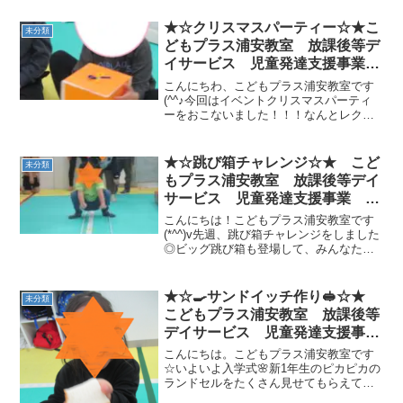
イ 児発 ADHD 自閉症
がみカニ歩き」はつま先を上げながらバ
ランスをとります（づ￣3￣）結構大人で
★☆クリスマスパーティー☆★こ
未分類
も進ん...
どもプラス浦安教室 放課後等デ
イサービス 児童発達支援事業
無料送迎 江戸川区 葛西 浦安
こんにちわ、こどもプラス浦安教室です
市 発達障がい 運動療育 放デ
(^^♪今回はイベントクリスマスパーティ
ーをおこないました！！！なんとレクリ
イ 児発 ADHD 自閉症
エーション４本立て！！！サンタさんに
見つかるな（だるまさんが転んだ 隠れ
る場所ありバージョン）プレゼント落と
★☆跳び箱チャレンジ☆★ こど
未分類
し（ハンカチ落としプ...
もプラス浦安教室 放課後等デイ
サービス 児童発達支援事業 無
料送迎 江戸川区 葛西 浦安
こんにちは！こどもプラス浦安教室です
市 発達障がい 運動療育 放デ
(*^^)v先週、跳び箱チャレンジをしました
◎ビッグ跳び箱も登場して、みんなたく
イ 児発 ADHD 自閉症
さん跳んでいましたね(*ﾉωﾉ)①線とフー
プでジャンプ《カエル🐸・カンガルー
🦘》 ★手は縄の内側に！★両足は縄の
★☆🍳サンドイッチ作り🥪☆★
未分類
外側に！ ★...
こどもプラス浦安教室 放課後等
デイサービス 児童発達支援事
業 無料送迎 江戸川区 葛西
こんにちは。こどもプラス浦安教室です
浦安市 発達障がい 運動療育
☆いよいよ入学式🌸新1年生のピカピカの
ランドセルをたくさん見せてもらえて新
放デイ 児発 ADHD 自閉症
生活へのワクワクが伝わってきます🎒！