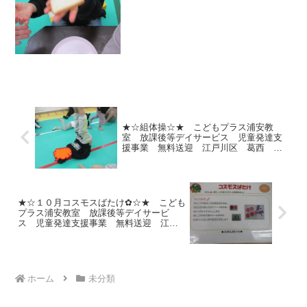
先日の春休みイベントのご紹介★最初の
イベントはサンドイッチ作りからスター
ト🎵この真っ白な食パン...
★☆組体操☆★ こどもプラス浦安教
室 放課後等デイサービス 児童発達支
援事業 無料送迎 江戸川区 葛西 浦
安市 発達障がい 運動療育 放デイ
児発 ADHD 自閉症
★☆１０月コスモスばたけ✿☆★ こども
プラス浦安教室 放課後等デイサービ
ス 児童発達支援事業 無料送迎 江戸
川区 葛西 浦安市 発達障がい 運動
療育 放デイ 児発 ADHD 自閉症
ホーム
未分類