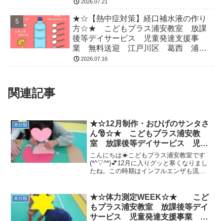
運動療育 放デイ 児発 ADHD 自
2026.07.21
閉症
★☆【熱中症対策】経口補水液の作り
方☆★ こどもプラス浦安教室 放課
後等デイサービス 児童発達支援事
業 無料送迎 江戸川区 葛西 浦安
市 発達障がい 運動療育 放デイ
2026.07.16
児発 ADHD 自閉症
関連記事
★☆12月制作・おひげのサンタさ
未分類
ん🎅☆★ こどもプラス浦安教
室 放課後等デイサービス 児童
発達支援事業 無料送迎 江戸川
こんにちは☀こどもプラス浦安教室です
区 葛西 浦安市 発達障がい
(*^▽^*)💕12月に入りグッと寒くなりまし
たね。この時期はインフルエンザも流行
運動療育 放デイ 児発
り出すようで💦引き続き体調管理等には
ADHD 自閉症
気を付けて過ごしましょう⛄★さて、話
は変わり、12月といえば“🎄クリスマス
★☆体力測定WEEK☆★ こど
未分類
🎄”サンタさ...
もプラス浦安教室 放課後等デイ
サービス 児童発達支援事業 無