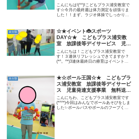
料送迎 江戸川区 葛西 浦安
こんにちは!(^^)!こどもプラス浦安教室で
市 発達障がい 運動療育 放デ
す☆今月の最終週は体力測定を頑張りま
した！！まず、ラジオ体操でしっかりと
イ 児発 ADHD 自閉症
体を温めてから… いざ測定☺種目は①
上体起こし ②反復横跳び③立幅跳び
④大縄跳び みんなよく頑張りまし
☆★イベント🐞スポーツ
未分類
た！！最後にな...
DAY☆★ こどもプラス浦安教
室 放課後等デイサービス 児童
発達支援事業 無料送迎 江戸川
こんにちは！こどもプラス浦安教室で
区 葛西 浦安市 発達障がい
す！３連休リフレッシュできてますか？
(*^。^*)3連休最終日の療育はイベント！
運動療育 放デイ 児発
スポーツDAYでした🌟運動会風のプログ
ADHD 自閉症
ラムを行いお友だちと協力すること、全
力で楽しむことを目標に頑張りました！
★☆ボール王国☆★ こどもプラ
未分類
まずはあか組、白...
ス浦安教室 放課後等デイサービ
ス 児童発達支援事業 無料送
迎 江戸川区 葛西 浦安市 発
こんにちわ、こどもプラス浦安教室です
達障がい 運動療育 放デイ 児
(*^^*)今回はみんなでボールあそびをしま
した✨ボールパスやボールのフープくぐ
発 ADHD 自閉症
り（これは雑に扱うとボールがとれてし
まうのです(◎_◎;)）風船マットの上を歩
いたり🎈（ちなみに風船マットとは下の
写真のよう...